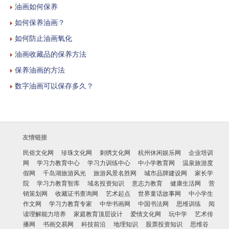
油画如何保养
如何保养油画？
如何防止油画氧化
油画收藏品的保养方法
保养油画的方法
数字油画可以保存多久？
友情链接
民俗文化网
珍珠文化网
刺绣文化网
杭州休闲娱乐网
企业培训
网
学习力教育中心
学习力训练中心
中小学教育网
温泉旅游度
假网
千岛湖旅游风光
旅游风景名胜网
城市品牌建设网
家长学
院
学习力教育智库
域名投资知识
意志力教育
健康生活网
营
销策划网
收藏证书查询网
艺术起点
世界童话故事网
中小学生
作文网
学习力教育专家
中华书画网
中国书法网
思维训练
阅
读理解能力培养
家庭教育顶层设计
爱情文化网
玩中学
艺术传
播网
书画交易网
科技前沿
地理知识
股票投资知识
思维谷