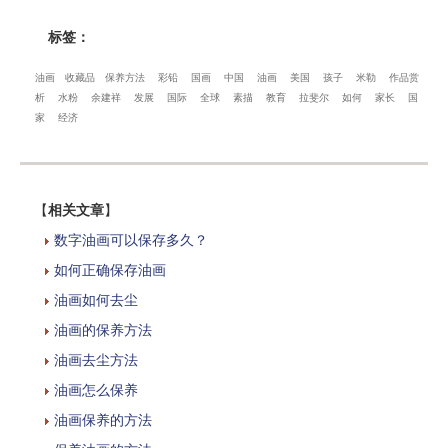
标签：
油画
收藏品
保养方法
彩铅
国画
中国
油画
美国
孩子
米勒
作品赏
析
水粉
余建祥
发展
国际
全球
素描
教育
拉斐尔
如何
家长
国
家
经济
【
相关文章
】
数字油画可以保存多久？
如何正确保存油画
油画如何去尘
油画的保养方法
油画去尘方法
油画怎么保养
油画保养的方法