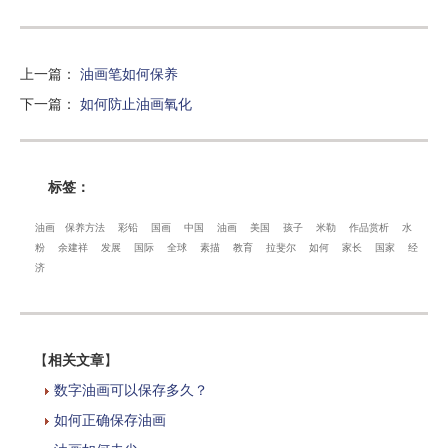
上一篇
：
油画笔如何保养
下一篇
：
如何防止油画氧化
标签：
油画
保养方法
彩铅
国画
中国
油画
美国
孩子
米勒
作品赏析
水
粉
余建祥
发展
国际
全球
素描
教育
拉斐尔
如何
家长
国家
经
济
【
相关文章
】
数字油画可以保存多久？
如何正确保存油画