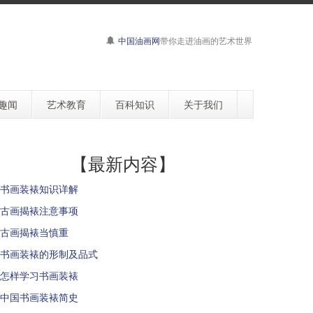
中国油画网
带你走进油画的艺术世界
趣闻
艺术教育
百科知识
关于我们
【最新内容】
书画装裱知识详解
古画揭裱注意事项
古画揭裱当慎重
书画装裱的形制及品式
怎样学习书画装裱
中国书画装裱简史