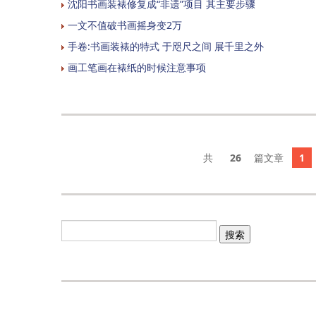
沈阳书画装裱修复成“非遗”项目 其主要步骤
一文不值破书画摇身变2万
手卷:书画装裱的特式 于咫尺之间 展千里之外
画工笔画在裱纸的时候注意事项
26
1