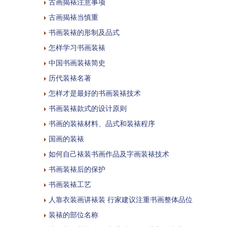
古画揭裱注意事项
古画揭裱当慎重
书画装裱的形制及品式
怎样学习书画装裱
中国书画装裱简史
历代装裱名著
怎样才是最好的书画装裱技术
书画装裱款式的设计原则
书画的装裱材料、品式和装裱程序
国画的装裱
如何自己裱装书画作品及字画装裱技术
书画装裱后的保护
书画装裱工艺
人靠衣装画讲裱装 行家建议注重书画整体品位
装裱的部位名称