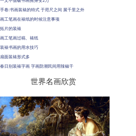
一文不值破书画摇身变2万
手卷:书画装裱的特式 于咫尺之间 展千里之外
画工笔画在裱纸的时候注意事项
拓片的装裱
画工笔画过稿、裱纸
装裱书画的用水技巧
扇面装裱形式多
春日别装裱字画 字画防潮民间用辣椒干
世界名画欣赏