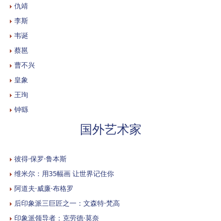
仇靖
李斯
韦诞
蔡邕
曹不兴
皇象
王珣
钟繇
国外艺术家
彼得·保罗·鲁本斯
维米尔：用35幅画 让世界记住你
阿道夫·威廉·布格罗
后印象派三巨匠之一：文森特·梵高
印象派领导者：克劳德·莫奈