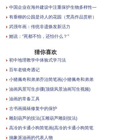
中国企业在海外建设中注重保护生物多样性—
有垂柳的公园是诗人的花园（梵高作品赏析）
武强年画：传统非遗焕发新活力
她说：“死都不怕，还怕什么？”
猜你喜欢
初中地理教学中体验式学习法
百年老镜奇遇记
小猪佩奇和弟弟乔治简笔画(小猪佩奇和弟弟
油画风景写生步骤(顶级风景油画写生视频)
油画的常备工具
古书画揭裱修复中的保护
雕刻葫芦的技法(玉雕葫芦雕刻技法)
高冷的卡通小狗简笔画(高冷的卡通小狗简笔
抽象派油画的代表人物