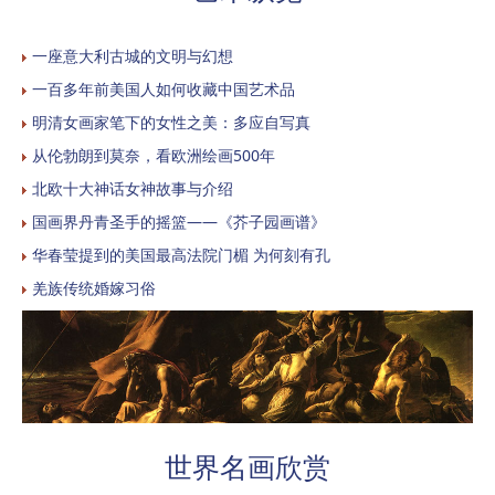
一座意大利古城的文明与幻想
一百多年前美国人如何收藏中国艺术品
明清女画家笔下的女性之美：多应自写真
从伦勃朗到莫奈，看欧洲绘画500年
北欧十大神话女神故事与介绍
国画界丹青圣手的摇篮——《芥子园画谱》
华春莹提到的美国最高法院门楣 为何刻有孔
羌族传统婚嫁习俗
世界名画欣赏