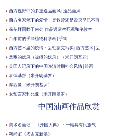
西方视野中的多重逸品画风|逸品画风
西方名家笔下的爱情：是救赎还是毁灭早已不再
荷尔拜因葬于何处 作品透露生死观和伦敦生
百年前的手绘植物科学画|手绘
西方艺术里的疫情：丢勒蒙克写实|西方艺术|丢
反叛的奴隶（被缚的奴隶）（米开朗基罗）
英国人记录下的中国晚清时期社会风情|绘画
哀悼基督（米开朗基罗）
摩西像（米开朗基罗）
女预言家利比亚（米开朗基罗）
中国油画作品欣赏
美术名画记 | 《开国大典》：一幅具有民族气
靳尚谊《塔吉克新娘》