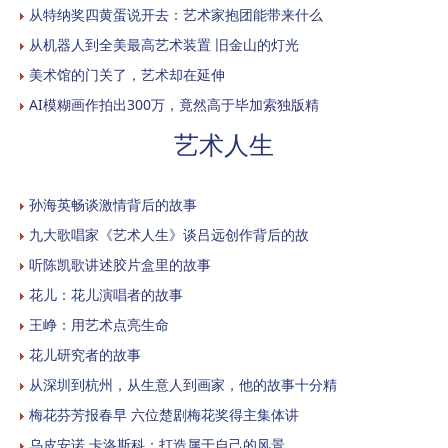
从特纳奖四黄蛋说开去：艺术家抱团能带来什么
从机器人到全美最高艺术装置 旧金山的灯光
美术馆的门关了，艺术却在延伸
AI模糊画作拍出300万，竟然高于毕加索独版精
艺术人生
孙海英畅谈激情背后的故事
九大歌唱家《艺术人生》谈吕远创作背后的故
听陈凯歌讲述胶片盒里的故事
花儿：花儿演唱者的故事
王峥：用艺术点亮生命
花儿研究者的故事
从深圳到杭州，从生意人到画家，他的故事十分精
梅花芬芳报春早 六位楚剧梅花奖得主集体讲
乌皮安诺.卡洛斯科：打造属于自己的风景