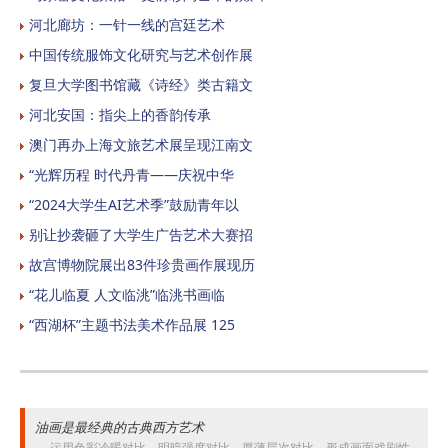
河北廊坊：一针一线的宫廷艺术
中国传统服饰文化研究与艺术创作展
复旦大学图书馆藏《诗经》类古籍文
河北安国：指尖上的香韵传承
澳门再办上海文旅艺术展呈现江南文
“光辉历程 时代丹青——庆祝中华
“2024大学生AI艺术季”鼓励青年以
别让抄袭砸了大学生广告艺术大赛招
故宫博物院展出83件珍贵画作展现历
“花儿临夏 人文临洮”临洮书画临
“西湖杯”主题书法美术作品展 125
油画是最经典的古典西方艺术
运用色彩冷暖对比、明暗强度对比、厚薄层次对比，形成画面戏剧性