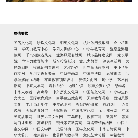
友情链接
民俗文化网
珍珠文化网
刺绣文化网
杭州休闲娱乐网
企业培训
网
学习力教育中心
学习力训练中心
中小学教育网
温泉旅游度
假网
千岛湖旅游风光
旅游风景名胜网
城市品牌建设网
家长学
院
学习力教育智库
域名投资知识
意志力教育
健康生活网
营
销策划网
收藏证书查询网
艺术起点
世界童话故事网
中小学生
作文网
学习力教育专家
中华书画网
中国书法网
思维训练
阅
读理解能力培养
家庭教育顶层设计
爱情文化网
玩中学
艺术传
播网
书画交易网
科技前沿
地理知识
股票投资知识
思维谷
中华人物谱
高考季
中外历史文化网
中国茶文化网
中小学生作
文大全
国际教育观察
白手创业致富网
天赋教育观察
西湖风景
文化
电子画册制作
中华武术网
教育趋势研究
科幻选刊
八卦
晚报
天赋教育研究
天赋邂逅
中国酒文化网
宝宝成长网
中国
民间故事网
世界儿童文学网
宝岛期刊
教育百科
致富经
演讲
与口才训练
高考智库
现代家庭教育网
网络营销传播网
中国儿
童文学网
中国文学网
成语辞典
国学文化网
中华古诗词网
中
华大辞典
健康百科
世界民间故事网
文化艺术传播
幸福教育