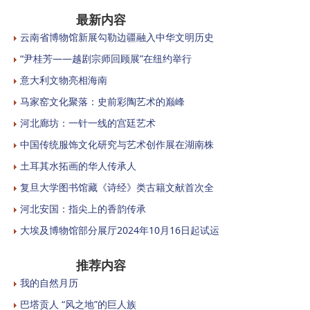
最新内容
云南省博物馆新展勾勒边疆融入中华文明历史
“尹桂芳——越剧宗师回顾展”在纽约举行
意大利文物亮相海南
马家窑文化聚落：史前彩陶艺术的巅峰
河北廊坊：一针一线的宫廷艺术
中国传统服饰文化研究与艺术创作展在湖南株
土耳其水拓画的华人传承人
复旦大学图书馆藏《诗经》类古籍文献首次全
河北安国：指尖上的香韵传承
大埃及博物馆部分展厅2024年10月16日起试运
推荐内容
我的自然月历
巴塔贡人 “风之地”的巨人族