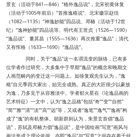
景玄（活动于841—846）“格外逸品说”，北宋初黄休复
（活动于1005年前后）“首推逸格说”、北宋徽宗赵佶
（1082—1135）“神逸妙能”四品说、邓椿（活动于12世
纪）“逸神妙能”四品说等。明代有王世贞（1526—1590）
“逸品说”、董其昌（1555—1636）再次推重“逸品”；清代
又有恽格（1633—1690）“逸品说”。
同时，关于“逸品”这一名谓流变的脉络，已有多
位学者作过研究，大多集中于早期“逸品”的概念和晚期文
人画范畴内的变迁这一问题上。如徐复观先生认为，“逸
格”自元季四大家出，始完全成熟。真正的大匠很少以豪放
为逸，乃多见于从容雅淡中。学者郁火星在《论逸品画的
艺术特征》一文中，认为“逸之品格”包括“奇”“变”“自然”
“简”“雅”“清”“淡”“高”“远”等，又或者“逸笔”“逸气”“逸画”构
成了“逸”的有机整体。胡新群则认为，朱景玄首倡“逸品
说”，苏轼及邓椿力倡“逸品说”，是中国绘画“写意”画风与
画法形成之理论依据，亦即“逸品”与“写意”之间存在着千丝