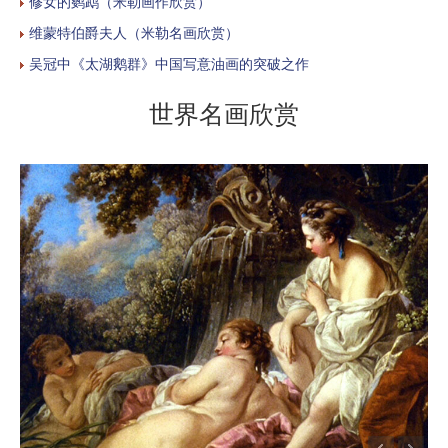
修女的鹦鹉（米勒画作欣赏）
维蒙特伯爵夫人（米勒名画欣赏）
吴冠中《太湖鹅群》中国写意油画的突破之作
世界名画欣赏