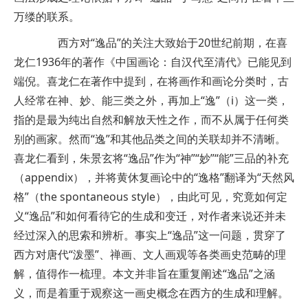
万缕的联系。
西方对“逸品”的关注大致始于20世纪前期，在喜
龙仁1936年的著作《中国画论：自汉代至清代》已能见到
端倪。喜龙仁在著作中提到，在将画作和画论分类时，古
人经常在神、妙、能三类之外，再加上“逸”（i）这一类，
指的是最为纯出自然和解放天性之作，而不从属于任何类
别的画家。然而“逸”和其他品类之间的关联却并不清晰。
喜龙仁看到，朱景玄将“逸品”作为“神”“妙”“能”三品的补充
（appendix），并将黄休复画论中的“逸格”翻译为“天然风
格”（the spontaneous style），由此可见，究竟如何定
义“逸品”和如何看待它的生成和变迁，对作者来说还并未
经过深入的思索和辨析。事实上“逸品”这一问题，贯穿了
西方对唐代“泼墨”、禅画、文人画观等各类画史范畴的理
解，值得作一梳理。本文并非旨在重复阐述“逸品”之涵
义，而是着重于观察这一画史概念在西方的生成和理解。