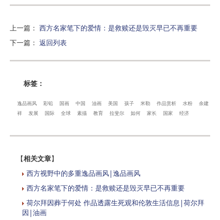
上一篇
：
西方名家笔下的爱情：是救赎还是毁灭早已不再重要
下一篇
：
返回列表
标签：
逸品画风
彩铅
国画
中国
油画
美国
孩子
米勒
作品赏析
水粉
余建
祥
发展
国际
全球
素描
教育
拉斐尔
如何
家长
国家
经济
【
相关文章
】
西方视野中的多重逸品画风|逸品画风
西方名家笔下的爱情：是救赎还是毁灭早已不再重要
荷尔拜因葬于何处 作品透露生死观和伦敦生活信息|荷尔拜
因|油画