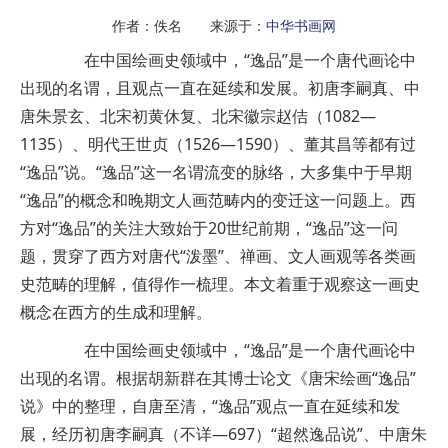
作者：佚名 来源于：
中华书画网
在中国绘画史领域中，“逸品”是一个唐代画论中
出现的名谓，且观点一直在延续和发展。初唐李嗣真、中
唐朱景玄、北宋初黄休复、北宋徽宗赵佶（1082—
1135）、明代王世贞（1526—1590）、董其昌等都有过
“逸品”说。“逸品”这一名谓流变的脉络，大多集中于早期
“逸品”的概念和晚期文人画范畴内的变迁这一问题上。西
方对“逸品”的关注大致始于20世纪前期，“逸品”这一问
题，贯穿了西方对唐代“泼墨”、禅画、文人画观等各类画
史范畴的理解，值得作一梳理。本文着重于观察这一画史
概念在西方的生成和理解。
在中国绘画史领域中，“逸品”是一个唐代画论中
出现的名谓。根据胡新群在其博士论文《唐宋绘画“逸品”
说》中的整理，自唐至清，“逸品”观点一直在延续和发
展，经历初唐李嗣真（不详—697）“超然逸品说”、中唐朱