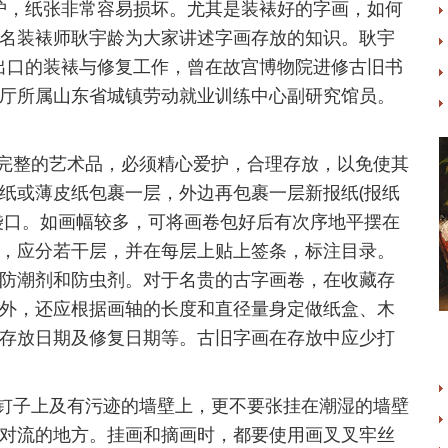
护，纸张非常容易损坏。尤其是装裱好的
字画
，如何
名装裱师耿宇龄为大家讲述字画存放的知识。耿宇
书画出口的装裱与修复工作，曾在故宫博物院进修古旧书
厅所属山东省城镇劳动就业训练中心副研究馆员。
整的艺术品，必须精心爱护，合理
存放
，以免使其
纸或薄皮纸包裹一层，外边再包裹一层新报纸(报纸
袋口。如画幅较多，可将画卷包好后有次序地平摆在
，应分若干层，并在每层上贴上签条，标注目录。
防潮剂和防虫剂。对于名贵的古字画卷，在收藏存
外，还应根据画轴的长度和直径量身定做纸盒、木
存放日期及修复日期等。古旧字画在存放中应少打
子上及有污迹的墙壁上，更不要张挂在潮湿的墙壁
对流的地方。挂画和摘画时，都要使用画叉叉牢丝