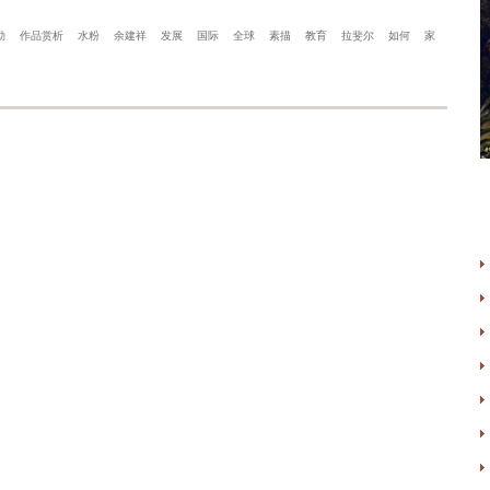
勒
作品赏析
水粉
余建祥
发展
国际
全球
素描
教育
拉斐尔
如何
家