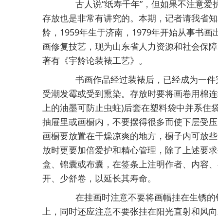
古人说“纸寿千年”，但如果不注意爱
存放也是非常有讲究的。本期，记者请我省知
龄，1959年生于济南，1979年开始从事
画修复技艺，现为山东省人力资源和社会保障
著有《宇龄论装裱工艺》。
书画作品经过装裱后，已经成为一件完
受潮发霉或受到熏染。存放时要将画卷用棉连
上的油墨可防止虫蛀)后套在塑料袋中并系住
抽屉里或画橱内，不要摆得很多而使下层受压
画橱要放置在干燥凉爽的地方，橱子内可放些
放时更要加倍爱护和精心管理，除了上述要求
盒、锦囊或布囊，在签条上注明作者、内容、
开、少舒卷，以延长其寿命。
在挂画时注意不要将画幅挂在生锈的钉
上，同时还应注意不要张挂在阳光直射和风向