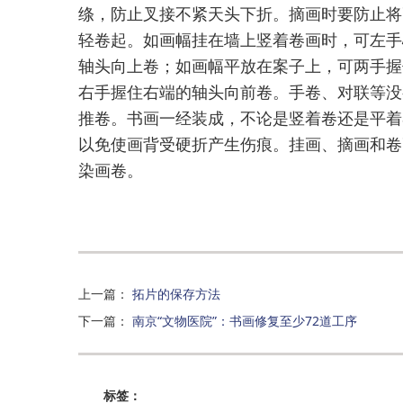
绦，防止叉接不紧天头下折。摘画时要防止将
轻卷起。如画幅挂在墙上竖着卷画时，可左手
轴头
向上卷；如画幅平放在案子上，可两手握
右手握住右端的轴头向前卷。手卷、对联等没
推卷。书画一经装成，不论是竖着卷还是平着
以免使画背受硬折产生伤痕。挂画、摘画和卷
染画卷。
上一篇
：
拓片的保存方法
下一篇
：
南京“文物医院”：书画修复至少72道工序
标签：