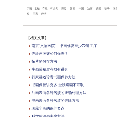
字画
装裱
存放
有讲究
彩铅
国画
中国
油画
美国
孩子
米
长
国家
经济
【
相关文章
】
南京“文物医院”：书画修复至少72道工序
连环画应该如何保养？
拓片的保存方法
字画装裱后存放有讲究
行家讲述珍贵书画保养方法
书画保管讲究多 金秋晒画不可取
油画表面各种污渍的正确处理方法
书画表面各种污渍的去除方法
珍藏字画的保养要点
科学的油画去尘方法