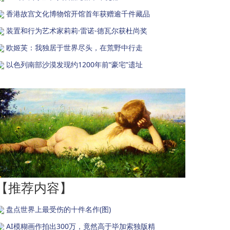
香港故宫文化博物馆开馆首年获赠逾千件藏品
装置和行为艺术家莉莉·雷诺-德瓦尔获杜尚奖
欧姬芙：我独居于世界尽头，在荒野中行走
以色列南部沙漠发现约1200年前“豪宅”遗址
【推荐内容】
盘点世界上最受伤的十件名作(图)
AI模糊画作拍出300万，竟然高于毕加索独版精