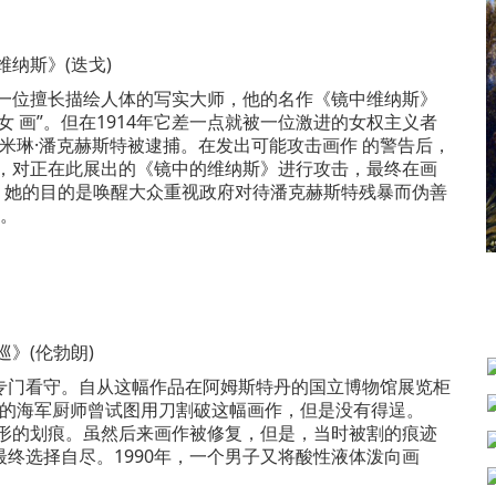
维纳斯》(迭戈)
一位擅长描绘人体的写实大师，他的名作《镜中维纳斯》
 画”。但在1914年它差一点就被一位激进的女权主义者
埃米琳·潘克赫斯特被逮捕。在发出可能攻击画作 的警告后，
头，对正在此展出的《镜中的维纳斯》进行攻击，最终在画
。她的目的是唤醒大众重视政府对待潘克赫斯特残暴而伪善
禁。
巡》(伦勃朗)
门看守。自从这幅作品在阿姆斯特丹的国立博物馆展览柜
业 的海军厨师曾试图用刀割破这幅画作，但是没有得逞。
齿形的划痕。虽然后来画作被修复，但是，当时被割的痕迹
终选择自尽。1990年，一个男子又将酸性液体泼向画