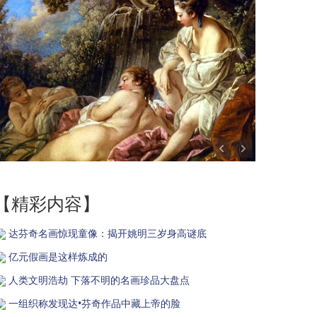
【精彩内容】
达芬奇名画惊现童像：揭开姚明三岁身高谜底
亿元假画是这样炼成的
人类文明浩劫 下落不明的名画珍品大盘点
一组织称发现达•芬奇作品中藏上帝的脸