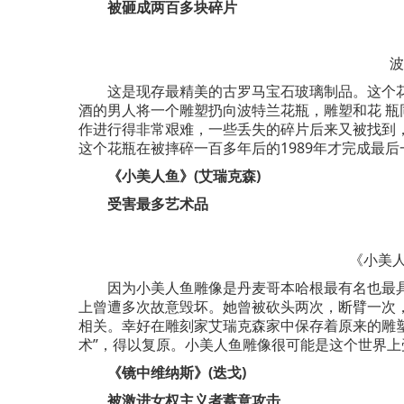
被砸成两百多块碎片
波
这是现存最精美的古罗马宝石玻璃制品。这个花瓶从
酒的男人将一个雕塑扔向波特兰花瓶，雕塑和花 瓶
作进行得非常艰难，一些丢失的碎片后来又被找到
这个花瓶在被摔碎一百多年后的1989年才完成最
《小美人鱼》(艾瑞克森)
受害最多艺术品
《小美人
因为小美人鱼雕像是丹麦哥本哈根最有名也最具
上曾遭多次故意毁坏。她曾被砍头两次，断臂一次
相关。幸好在雕刻家艾瑞克森家中保存着原来的雕塑
术”，得以复原。小美人鱼雕像很可能是这个世界上
《镜中维纳斯》(迭戈)
被激进女权主义者蓄意攻击