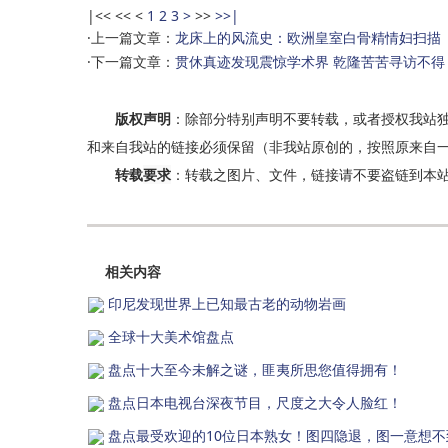
|<<
<<
<
1
2
3
>
>>
>>|
·上一篇文章：
龙床上的风流史：欧洲皇室白骨精情妇扫描
·下一篇文章：
贯休真迹发现震惊学术界 乾隆苦苦寻访不得
版权声明
：除部分特别声明不要转载，或者授权我站
和来自我站的链接必须保留（非我站原创的，按照原来自一
转载
要求
：转载之图片、文件，链接请不要盗链到本
相关内容
印尼发现世界上已知最古老的动物岩画
全球十大美术馆盘点
盘点十大至今未解之谜，匪夷所思您值得拥有！
盘点日本电视台深夜节目，尺度之大令人脸红！
盘点最受欢迎的10位日本熟女！图四隐退，图一意想不