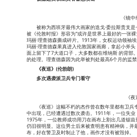
《镜中
被称为西班牙最伟大画家的迭戈·委拉斯贵支是
被《伦敦时报》形容为“或许是世界上最好的一张裸女
玛丽·理查德森撕成碎片。1913年，女权运动领袖
玛丽·理查德森果真进入伦敦国家画廊，拿起小斧
面上留下了7大道口子，大多数都在维纳斯 的背部
的处理。理查德森因为此举被判处最高6个月的监
《夜巡》(伦勃朗)
多次遇袭派卫兵专门看守
《夜
《夜巡》这幅不朽的杰作曾在数年里都有卫兵专
中出现，已经遭遇过数次袭击。1911年，一位失
1975年，一位教师成功用刀在画布上割出几道锯
仍旧很明显。这位男士后来被查明患有精神病，并最
布，好在警卫及时制止了他，画作才没有被毁掉。