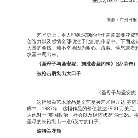
来源：广州日报
艺术史上，令人印象深刻的佳作常常需要花费艺
创造力以及感情全部倾注于他们的作品中。下面这
大量的金钱，却不幸地因为粗心、疏漏、愤怒或者
坟墓中爬出来。
《圣母子与圣安妮、施洗者圣约翰》(达·芬奇)
被枪击后划出大口子
《圣母子与圣安妮、
这幅黑白艺术珍品是文艺复兴艺术巨匠达·芬奇5
廊中。1987年，这幅作品的价值就达3500 万
达他对于“英国政治、社会以及经济状况”的愤怒。
圣母的长袍划出一道6英寸的口子。
波特兰花瓶