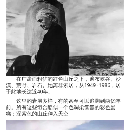
在广袤而粗犷的红色山丘之下，遍布峡谷、沙
漠、荒野、岩石。她离群索居，从1949~1986，居
于此地长达近40年。
这里的岩层多样，有的甚至可以追溯到两亿年
前。所有这些组合酷似一个色调柔氤氲的彩色蛋
糕；深紫色的山丘伸入天空。