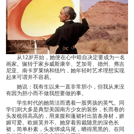
从12岁开始，她便在心中暗自决定要成为一名
画家。辗转于家乡威斯康辛、芝加哥、德州、弗吉
尼亚、南卡罗莱纳和纽约，她年轻时艺术理想实现
起来可谓并不容易。
她说：我有生以来一直非常胆小，但我从来没
有因为胆小而不做我想要做的事。
学生时代的她简洁而透着一股男孩的英气。同
学们则大多是典型美国南方少女的装扮，长而卷的
头发梳得高高的，用束腹和蓬裙衬出苗条身材，娇
媚可爱。欧姬芙并不。她穿着剪裁随意的深色长
裙，简单朴素，头发绑成马尾，晒得黑黑的。在同