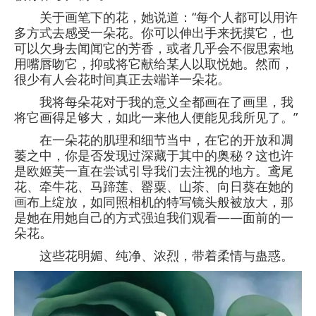
关于画笔下的花，她说道：“每个人都可以用许
多方式去感受一朵花。你可以伸出手来抚摸它，也
可以欠身去闻闻它的芳香，或者几乎会不假思索地
用嘴唇吻它，抑或将它献给某人以取悦她。然而，
很少有人会花时间真正去端详一朵花。
我将每朵花对于我的意义全都画在了画里，我
将它画得足够大，如此一来他人便能见我所见了。”
在一朵花的肌理和细节当中，在它的开放和凋
萎之中，你是否发现过深藏于其中的奥秘？这也许
是欧姬芙一直在尝试引导我们去注视的地方。鸢尾
花、牵牛花、马蹄莲、罂粟、山茶、向日葵在她的
画布上绽放，如同照相机的特写镜头般被放大，那
是她在用她自己的方式强迫我们观看——面前的一
朵花。
这些花明媚、纯净、浓烈，带着柔情与蛊惑。