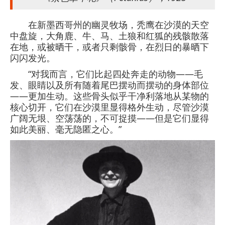
在新墨西哥州的幽灵牧场，秃鹰在沙漠的天空
中盘旋，大角鹿、牛、马、土狼和红狐的残骸散落
在地，或被晒干，或者只剩骸骨，在烈日的暴晒下
闪闪发光。
“对我而言，它们比起四处奔走的动物——毛
发、眼睛以及所有随着尾巴摆动而摆动的身体部位
——更加生动。这些骨头似乎干净利落地从某物的
核心切开，它们在沙漠里显得格外生动，尽管沙漠
广阔无垠、空荡荡的，不可捉摸——但是它们显得
如此美丽、毫无隐匿之心。”