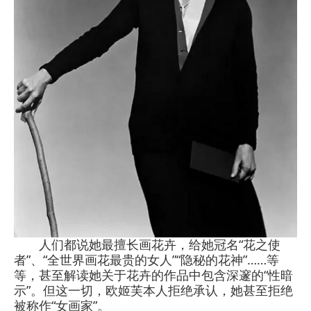
人们都说她最擅长画花卉，给她冠名“花之使
者”、“全世界画花最贵的女人”“隐秘的花神”……等
等，甚至解读她关于花卉的作品中包含深邃的“性暗
示”。但这一切，欧姬芙本人拒绝承认，她甚至拒绝
被称作“女画家”。