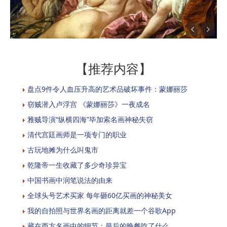
【推荐内容】
盘点9件令人血压升高的艺术品破坏事件：蒙娜丽莎
窃贼潜入卢浮宫 《蒙娜丽莎》一夜成名
雅贼导演“纵横四海”毕加索名画神秘失窃
清代宫廷画师是一项专门的职业
古玩地摊为什么叫鬼市
乾隆帝一生收藏了多少奇珍异宝
中国书画中润笔说法的由来
全球头号艺术买家 每年砸60亿买画的神秘美女
我的自拍照与世界名画的距离就差一个谷歌App
藏在西方名画中的细节：最后的晚餐吃了什么