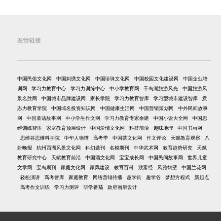
友情链接
中国民俗文化网
中国刺绣文化网
中国珍珠文化网
中国校园文化建设网
中国企业培
训网
学习力教育中心
学习力训练中心
中小学教育网
千岛湖旅游风光
中国旅游风
景名胜网
中国城市品牌建设网
家长学院
学习力教育智库
学习型城市建设智库
意
志力教育学院
中国域名投资知识网
中国健康生活网
中国营销策划网
中外民间故事
网
中国童话故事网
中小学生作文网
学习力教育专家余建
中国小说大全网
中国思
维训练智库
家庭教育顶层设计
中国爱情文化网
科技前沿
趣味地理
中国书画网
思维谷思维科学院
中华人物谱
高考季
中国茶文化网
作文评论
天赋教育观察
八
卦晚报
杭州西湖风景文化网
科幻选刊
名模期刊
中华武术网
教育趋势研究
天赋
教育研究中心
天赋教育前沿
中国酒文化网
宝宝成长网
中国民间故事网
世界儿童
文学网
宝岛期刊
家庭文化网
家风建设
教育百科
致富经
风雅鹤壁
中国兰花网
轻松演讲
高考智库
家庭教育
网络营销传播
趣学街
趣学谷
梦想方程式
新起点
高考作文训练
学习力测评
研学番茄
政府画册设计