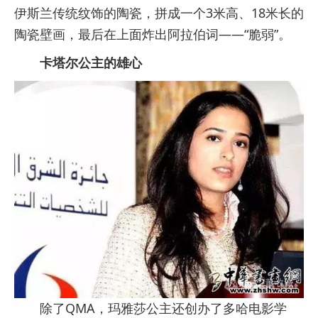
伊斯兰传统纹饰的陶瓷，拼成一个3米高、18米长的
陶瓷壁画，最后在上面炸出阿拉伯词——“脆弱”。
卡塔尔公主的雄心
除了QMA，玛雅莎公主还创办了多哈电影学