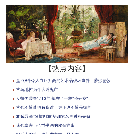
【热点内容】
盘点9件令人血压升高的艺术品破坏事件：蒙娜丽莎
古玩地摊为什么叫鬼市
女扮男装寻宝10年 栽在了一桩“强奸案”上
古代圣旨造假有多难：雍正改圣旨是编的
雅贼导演“纵横四海”毕加索名画神秘失窃
末代皇帝与传世书画的秘辛往事