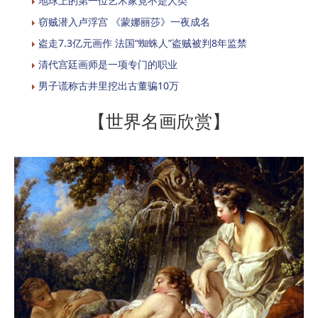
地球上的第一位艺术家竟不是人类
窃贼潜入卢浮宫 《蒙娜丽莎》一夜成名
盗走7.3亿元画作 法国“蜘蛛人”盗贼被判8年监禁
清代宫廷画师是一项专门的职业
男子谎称古井里挖出古董骗10万
【世界名画欣赏】