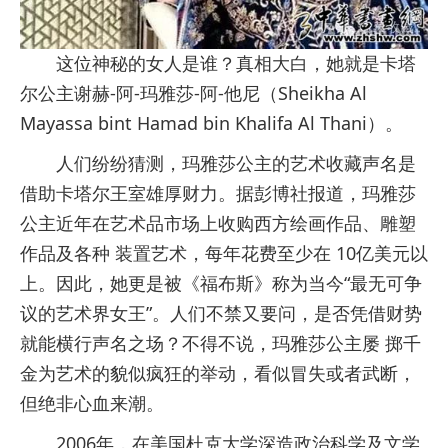
这位神秘的女人是谁？真相大白，她就是卡塔
尔公主谢赫-阿-玛雅莎-阿-他尼（Sheikha Al
Mayassa bint Hamad bin Khalifa Al Thani）。
人们纷纷猜测，玛雅莎公主的艺术收藏声名是
借助卡塔尔王室雄厚财力。据彭博社报道，玛雅莎
公主近年在艺术品市场上收购西方绘画作品、雕塑
作品及各种 装置艺术，每年花费至少在 10亿美元以
上。因此，她更是被《福布斯》称为当今“最无可争
议的艺术界女王”。人们不禁又要问，是否凭借财势
就能横行声名之场？不得不说，玛雅莎公主屡 掷千
金为艺术的貌似疯狂的举动，看似冒失或者武断，
但绝非心血来潮。
2006年，在美国杜克大学深造政治科学及文学