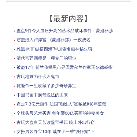
【最新内容】
盘点9件令人血压升高的艺术品破坏事件：蒙娜丽莎
窃贼潜入卢浮宫 《蒙娜丽莎》一夜成名
雅贼导演“纵横四海”毕加索名画神秘失窃
清代宫廷画师是一项专门的职业
被盗17年 荷兰侦探黑市寻回爱尔兰作家王尔德戒指
古玩地摊为什么叫鬼市
乾隆帝一生收藏了多少奇珍异宝
中国书画中润笔说法的由来
盗走7.3亿元画作 法国“蜘蛛人”盗贼被判8年监禁
全球头号艺术买家 每年砸60亿买画的神秘美女
古玩大盗白天苦读鉴宝书籍 晚上外出行窃
女扮男装寻宝10年 栽在了一桩“强奸案”上