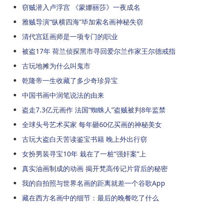
窃贼潜入卢浮宫 《蒙娜丽莎》一夜成名
雅贼导演“纵横四海”毕加索名画神秘失窃
清代宫廷画师是一项专门的职业
被盗17年 荷兰侦探黑市寻回爱尔兰作家王尔德戒指
古玩地摊为什么叫鬼市
乾隆帝一生收藏了多少奇珍异宝
中国书画中润笔说法的由来
盗走7.3亿元画作 法国“蜘蛛人”盗贼被判8年监禁
全球头号艺术买家 每年砸60亿买画的神秘美女
古玩大盗白天苦读鉴宝书籍 晚上外出行窃
女扮男装寻宝10年 栽在了一桩“强奸案”上
真实油画制成的动画 揭开梵高传记片背后的秘密
我的自拍照与世界名画的距离就差一个谷歌App
藏在西方名画中的细节：最后的晚餐吃了什么